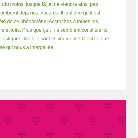
(du moins, jusque là) et ne viendra ainsi pas
mbrent déjà nos placards. Il faut dire qu’il est
côté de ce phénomène. Accrochés à toutes les
ers et jolis. Plus que ça… ils semblent constituer à
lastiques. Mais le sont-ils vraiment ? C’est ce que
e qui nous a interpellée.