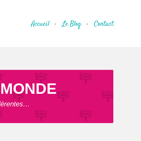
Accueil
Le Blog
Contact
U MONDE
fférentes…