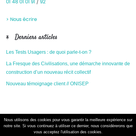
01 48 01 01 91
/
92
> Nous écrire
Derniers articles
Les Tests Usagers : de quoi parle-t-on ?
La Fresque des Civilisations, une démarche innovante de
construction d’un nouveau récit collectif
Nouveau témoignage client // ONISEP
Nous utilisons des cookies pour vous garantir la meilleure expérience sur
notre site. Si vous continuez à utiliser ce dernier, nous considérerons que
© Senzo Études, All rights reserved. Designed by
Li-Nó
vous acceptez l'utilisation des cookies.