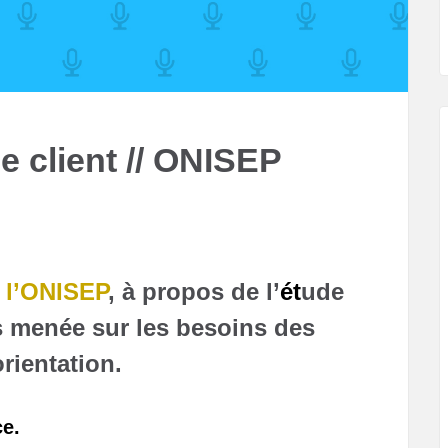
 client // ONISEP
 l’ONISEP
, à propos de l’
ét
ude
s menée sur les besoins des
rientation.
ce.