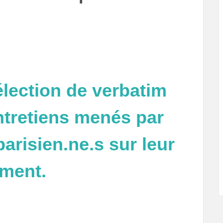
lection de verbatim
ntretiens menés par
risien.ne.s sur leur
oment.