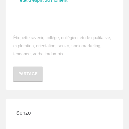
état d’esprit du moment
Étiquette :
avenir
,
collège
,
collégien
,
étude qualitative
,
exploration
,
orientation
,
senzo
,
sociomarketing
,
tendance
,
verbatimdumois
PARTAGE
Senzo